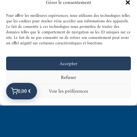
r
Gérer le consentement
Pour offrir les meilleures expériences, nous utilisons des technologies telles
que les cookies pour stocker et/ou accéder aux informations des appareils.
Le fait de consentir à ces technologies nous permettra de traiter des
données telles que le comportement de navigation ou les ID uniques sur ce
site. Le fait de ne pas consentir ou de retirer son consentement peut avoir
un effet négatif sur certaines caractéristiques et fonctions.
Jonathan Mottais
Accepter
Refuser
Des objets
uniques
qui s’adaptent
à
votre espace
,
vos envies
et
0,00 €
Voir les préférences
votre style
de vie.
Chaque espace mérite une
attention particulière. Design
artisanal
, matériaux
nobles
,
fabrication
locale
: chaque pièce a